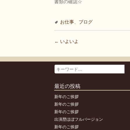
書類の確認☆
お仕事
、
ブログ
←
いよいよ
投
稿
ナ
Search
ビ
ゲ
最近の投稿
ー
新年のご挨拶
シ
新年のご挨拶
ョ
新年のご挨拶
ン
出演歴ほぼフルバージョン
新年のご挨拶