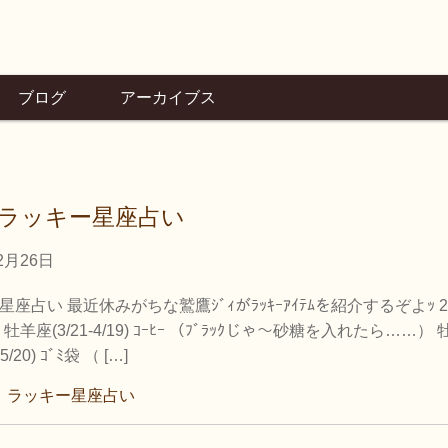
ブログ
アーカイブス
ラッキー星座占い
2月26日
の星座占い 最近休みがちな鷲鷹ｼﾞｨがﾗｯｷｰｱｲﾃﾑを紹介するぞよｯ 2
牡羊座(3/21-4/19) ｺｰﾋｰ （ﾌﾞﾗｯｸじゃ～砂糖を入れたら……） 
5/20) ｺﾞﾐ袋 （ […]
、
ラッキー星座占い