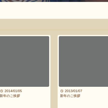
2014/01/05
2013/01/07
新年のご挨拶
新年のご挨拶