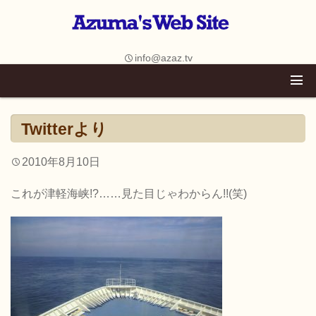
info@azaz.tv
Twitterより
2010年8月10日
これが津軽海峡!?……見た目じゃわからん!!(笑)