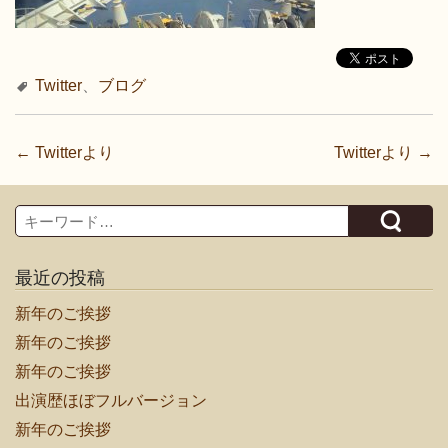
Twitter
、
ブログ
投
←
Twitterより
Twitterより
→
稿
ナ
Search
ビ
ゲ
最近の投稿
ー
新年のご挨拶
シ
ョ
新年のご挨拶
ン
新年のご挨拶
出演歴ほぼフルバージョン
新年のご挨拶