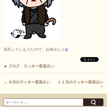
深爪してしもうたので、お休みじゃ
ブログ
、
ラッキー星座占い
投
←
９月のラッキー星座占い
１１月のラッキー星座占い
→
稿
ナ
Search
ビ